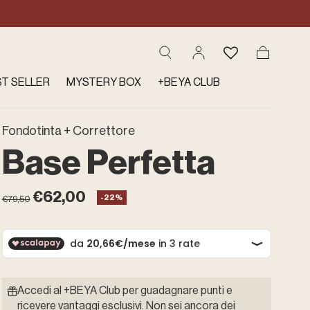
Carrello
T SELLER
MYSTERY BOX
+BEYA CLUB
Fondotinta + Correttore
Base Perfetta
Prezzo
Prezzo
€62,00
-22%
€79,50
normale
in
saldo
Accedi al +BEYA Club per guadagnare punti e
ricevere vantaggi esclusivi. Non sei ancora dei