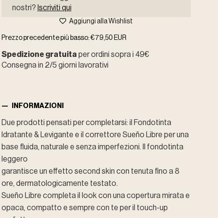
nostri?
Iscriviti qui
Aggiungi alla Wishlist
Prezzo precedente più basso:
€79,50 EUR
Spedizione gratuita
per ordini sopra i 49€
Consegna in 2/5 giorni lavorativi
INFORMAZIONI
Due prodotti pensati per completarsi: il Fondotinta
Idratante & Levigante e il correttore Sueño Libre per una
base fluida, naturale e senza imperfezioni. Il fondotinta
leggero
garantisce un effetto second skin con tenuta fino a 8
ore, dermatologicamente testato.
Sueño Libre completa il look con una copertura mirata e
opaca, compatto e sempre con te per il touch-up