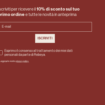
scriviti per ricevere il
10% di sconto
sul tuo
primo ordine
e tutte le novità in anteprima
ISCRIVITI
Esprimo il consenso al trattamento dei miei dati
personali da parte di Rebeya.
Leggi qui la nostra
privacy policy.