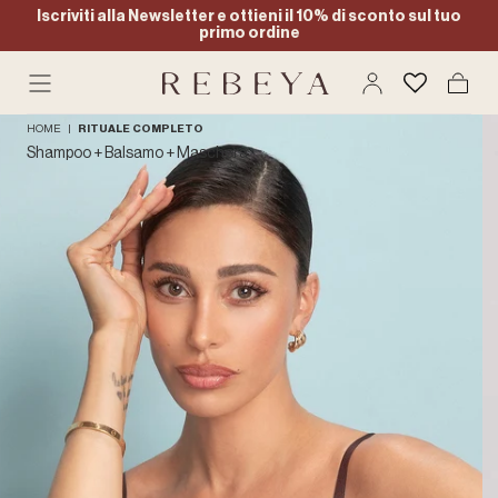
Iscriviti alla Newsletter e ottieni il 10% di sconto sul tuo
Salta al
primo ordine
contenuto
Carrell
HOME
|
RITUALE COMPLETO
Shampoo + Balsamo + Maschera