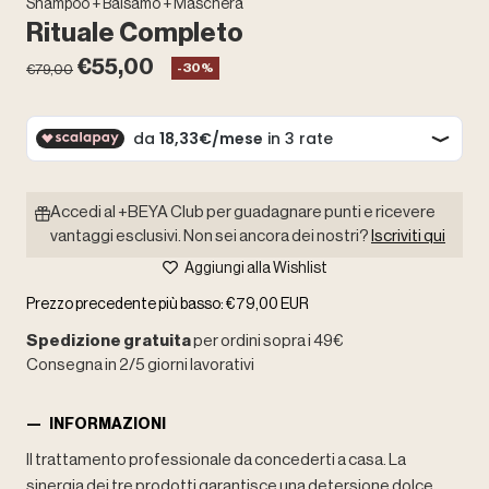
Shampoo + Balsamo + Maschera
Rituale Completo
Prezzo
Prezzo
€55,00
-30%
€79,00
normale
in
saldo
Accedi al +BEYA Club per guadagnare punti e ricevere
vantaggi esclusivi. Non sei ancora dei nostri?
Iscriviti qui
Aggiungi alla Wishlist
Prezzo precedente più basso:
€79,00 EUR
Spedizione gratuita
per ordini sopra i 49€
Consegna in 2/5 giorni lavorativi
INFORMAZIONI
Il trattamento professionale da concederti a casa. La
sinergia dei tre prodotti garantisce una detersione dolce,